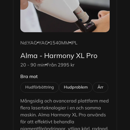
Nd:YAG
YAG
1540MM
IPL
Alma - Harmony XL Pro
20 - 90 min
Från 2995 kr
Bra mot
Hudförbättring
Hudproblem
Ärr
Mångsidig och avancerad plattform med
flera laserteknologier i en och samma
maskin. Alma Harmony XL Pro används
för att effektivt behandla
pigmentförändringar, ytliga kärl, rodnad,