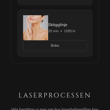
Skägglinje
20 min
1595 kr
Boka
LASERPROCESSEN
Här berättar vi mer om hur laserbehandling hos