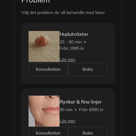
Välj det problem du vill behandla med laser.
Hudutväxter
20 - 90 min
Från 1995 kr
Läs mer
Konsultation
Boka
Rynkor & fina linjer
90 min
Från 6995 kr
Läs mer
Konsultation
Boka