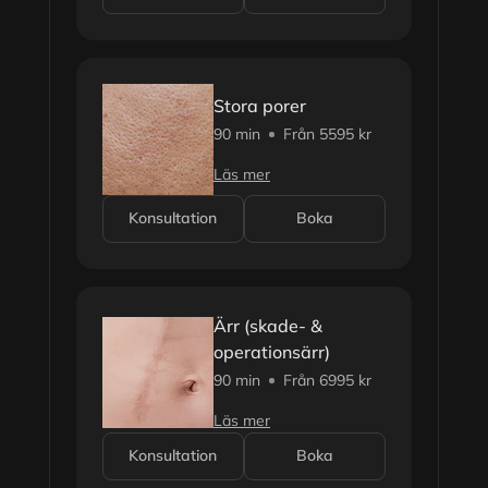
Stora porer
90 min
Från 5595 kr
Läs mer
Konsultation
Boka
Ärr (skade- &
operationsärr)
90 min
Från 6995 kr
Läs mer
Konsultation
Boka