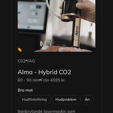
C02
YAG
Alma - Hybrid CO2
60 - 90 min
Från 4595 kr
Bra mot
Hudförbättring
Hudproblem
Ärr
Banbrytande lasermaskin som