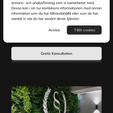
oss möts du av certifierade specialister, hög kvalitet
annons- och analysföretag som vi samarbetar med.
och ett varmt bemötande. Vi tror på att skönhetsvård
Dessa kan i sin tur kombinera informationen med annan
ska vara både effektiv och tillgänglig. Välkommen till en
information som du har tillhandahållit eller som de har
plats där det verkligen handlar om dig.
samlat in när du har använt deras tjänster.
Avvisa
Tillåt cookies
4,9
30+
200K+
Trustpilot
år
kunder
Gratis Konsultation