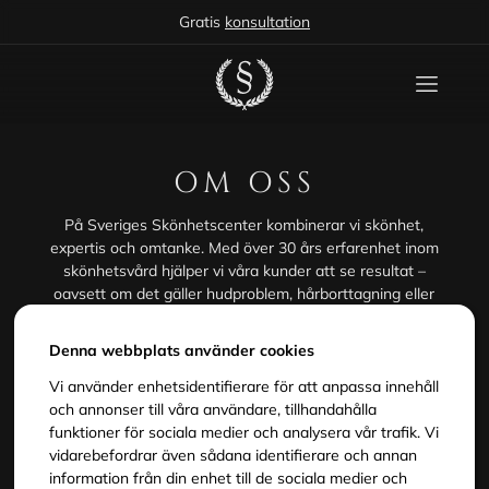
Gratis
konsultation
OM OSS
På Sveriges Skönhetscenter kombinerar vi skönhet,
expertis och omtanke. Med över 30 års erfarenhet inom
skönhetsvård hjälper vi våra kunder att se resultat –
oavsett om det gäller hudproblem, hårborttagning eller
att bara få känna sig lite extra fin i vardagen. Vi
erbjuder resultatinriktade och individanpassade
Denna webbplats använder cookies
behandlingar i våra salonger i Stockholm, alltid med
modern utrustning, beprövade metoder och branschens
Vi använder enhetsidentifierare för att anpassa innehåll
främsta produkter.
och annonser till våra användare, tillhandahålla
funktioner för sociala medier och analysera vår trafik. Vi
Vårt mål är enkelt: du ska känna dig trygg, sedd och
vidarebefordrar även sådana identifierare och annan
nöjd – från första konsultation till färdigt resultat. Hos
information från din enhet till de sociala medier och