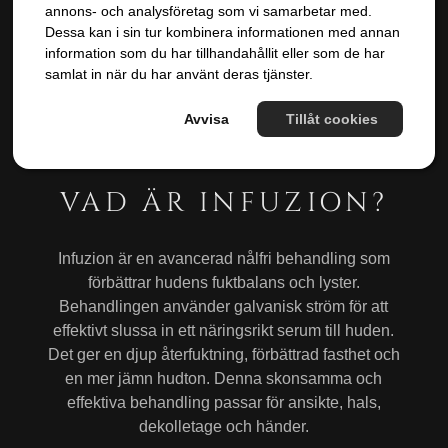
helt utan nålar eller återhämtningstid. Perfekt för
annons- och analysföretag som vi samarbetar med.
Dessa kan i sin tur kombinera informationen med annan
dig som söker lyster, spänst och jämnare hudton.
information som du har tillhandahållit eller som de har
samlat in när du har använt deras tjänster.
Avvisa
Tillåt cookies
VAD ÄR INFUZION?
Infuzion är en avancerad nålfri behandling som
förbättrar hudens fuktbalans och lyster.
Behandlingen använder galvanisk ström för att
effektivt slussa in ett näringsrikt serum till huden.
Det ger en djup återfuktning, förbättrad fasthet och
en mer jämn hudton. Denna skonsamma och
effektiva behandling passar för ansikte, hals,
dekolletage och händer.