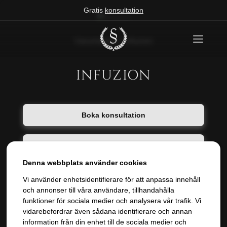
Gratis
konsultation
Varumärken
/
Infuzion
INFUZION
Boka konsultation
Boka behandling
Denna webbplats använder cookies
4,9
30+
200K+
Vi använder enhetsidentifierare för att anpassa innehåll
Trustpilot
år
kunder
och annonser till våra användare, tillhandahålla
funktioner för sociala medier och analysera vår trafik. Vi
Infuzion är en nålfri behandling som återfuktar
vidarebefordrar även sådana identifierare och annan
huden på djupet med hjälp av en elektrisk ström,
information från din enhet till de sociala medier och