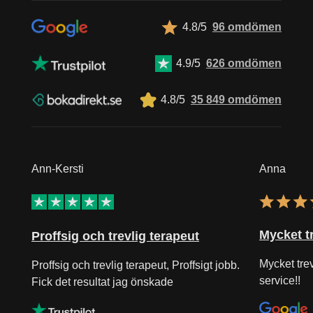
4.8/5
96 omdömen
4.9/5
626 omdömen
4.8/5
35 849 omdömen
Ann-Kersti
Anna
Mycket tr
Proffsig och trevlig terapeut
Mycket tre
Proffsig och trevlig terapeut, Proffsigt jobb.
service!!
Fick det resultat jag önskade