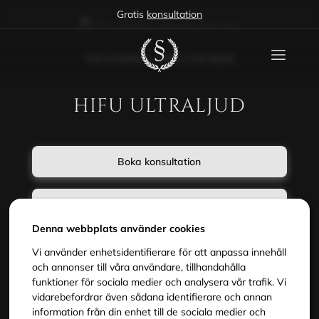
Gratis
konsultation
Varumärken
/
HIFU Ultraljud
HIFU ULTRALJUD
Boka konsultation
Boka behandling
Denna webbplats använder cookies
4,9
30+
200K+
Vi använder enhetsidentifierare för att anpassa innehåll
Trustpilot
år
kunder
och annonser till våra användare, tillhandahålla
funktioner för sociala medier och analysera vår trafik. Vi
Få stramare hud utan operation eller kniv. Med
vidarebefordrar även sådana identifierare och annan
fokuserad ultraljudsenergi når vi djupt ner i
information från din enhet till de sociala medier och