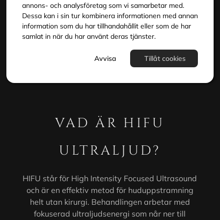
hudens strukturer och sätter igång din egen
annons- och analysföretag som vi samarbetar med.
Dessa kan i sin tur kombinera informationen med annan
kollagenproduktion. Du får synligt fastare hud,
information som du har tillhandahållit eller som de har
tydligare konturer och en naturlig lyfteffekt utan
samlat in när du har använt deras tjänster.
återhämtningstid.
Avvisa
Tillåt cookies
VAD ÄR HIFU
ULTRALJUD?
HIFU står för High Intensity Focused Ultrasound
och är en effektiv metod för huduppstramning
helt utan kirurgi. Behandlingen arbetar med
fokuserad ultraljudsenergi som når ner till