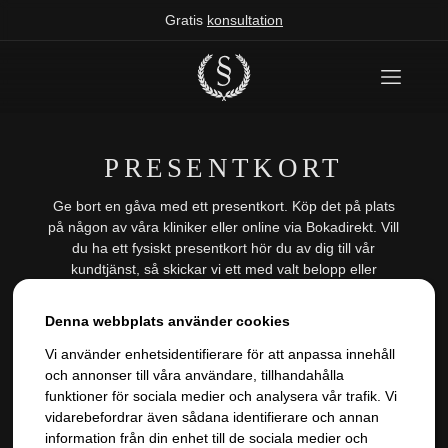
Gratis
konsultation
PRESENTKORT
Ge bort en gåva med ett presentkort. Köp det på plats
på någon av våra kliniker eller online via Bokadirekt. Vill
du ha ett fysiskt presentkort hör du av dig till vår
kundtjänst, så skickar vi ett med valt belopp eller
behandling till dig eller mottagaren.
Denna webbplats använder cookies
Vi använder enhetsidentifierare för att anpassa innehåll
4,9
30+
200K+
och annonser till våra användare, tillhandahålla
Trustpilot
år
kunder
funktioner för sociala medier och analysera vår trafik. Vi
vidarebefordrar även sådana identifierare och annan
Gratis Konsultation
information från din enhet till de sociala medier och