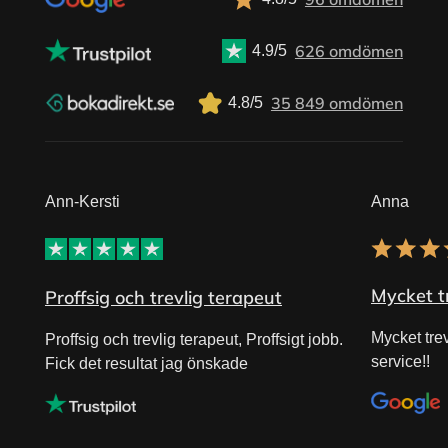
626 omdömen
4.9/5
35 849 omdömen
4.8/5
Ann-Kersti
Anna
Mycket tr
Proffsig och trevlig terapeut
Mycket tre
Proffsig och trevlig terapeut, Proffsigt jobb.
service!!
Fick det resultat jag önskade