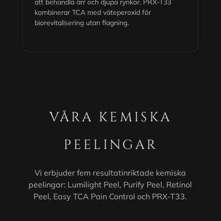
att behandla ärr och djupa rynkor. PRX-T33
kombinerar TCA med väteperoxid för
biorevitalisering utan flagning.
VÅRA KEMISKA
PEELINGAR
Vi erbjuder fem resultatinriktade kemiska
peelingar: Lumilight Peel, Purify Peel, Retinol
Peel, Easy TCA Pain Control och PRX-T33.