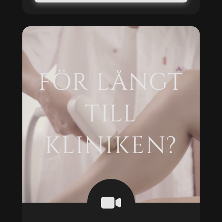
FÖR LÅNGT
TILL
KLINIKEN?