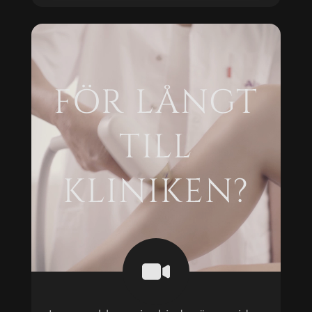
FÖR LÅNGT
TILL
KLINIKEN?