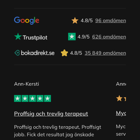
4.8/5
96 omdömen
4.9/5
626 omdömen
4.8/5
35 849 omdömen
Ann-Kersti
Anna
Mycket tr
Proffsig och trevlig terapeut
Mycket tre
Proffsig och trevlig terapeut, Proffsigt
service!!
jobb. Fick det resultat jag önskade